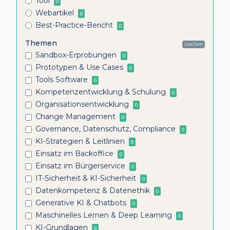
Tool
0
Webartikel
0
Best-Practice-Bericht
0
Themen
Löschen
Sandbox-Erprobungen
0
Prototypen & Use Cases
0
Tools Software
0
Kompetenzentwicklung & Schulung
0
Organisationsentwicklung
0
Change Management
0
Governance, Datenschutz, Compliance
0
KI-Strategien & Leitlinien
0
Einsatz im Backoffice
0
Einsatz im Bürgerservice
0
IT-Sicherheit & KI-Sicherheit
0
Datenkompetenz & Datenethik
0
Generative KI & Chatbots
0
Maschinelles Lernen & Deep Learning
0
KI-Grundlagen
0